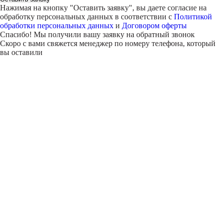
Нажимая на кнопку "
Оставить заявку
", вы даете согласие на
обработку персональных данных в соответствии с
Политикой
обработки персональных данных
и
Договором оферты
Спасибо! Мы получили вашу заявку на обратный звонок
Скоро с вами свяжется менеджер по номеру телефона, который
вы оставили
Внимание!
В выбранном вами городе
на данный момент нет учебного
центра
.
Обучение по курсу проходит в
онлайн-формате
— вы сможете
пройти программу дистанционно с доступом к урокам,
материалам и поддержкой наставника.
Оставьте заявку и мы проконсультируем вас по процессу
онлайн-обучения
ПРОДОЛЖИТЬ