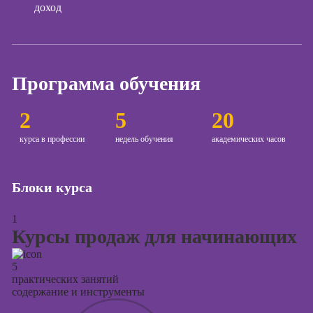
Курсы
доход
продвижения в
социальных
сетях
Курсы
Программа обучения
таргетированной
рекламы
2
5
20
Курсы
продюсирования
курса в профессии
недель обучения
академических часов
проектов
Курсы создания
Блоки курса
презентаций в
PowerPoint
1
Курсы продаж для начинающих
5
практических занятий
содержание и инструменты