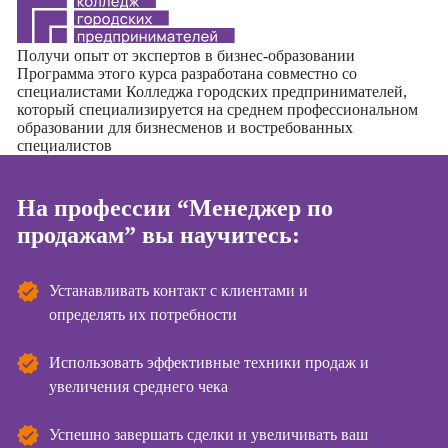
Курсы
Онлайн-обучение
копирайтинга
Получи опыт от экспертов в бизнес-образовании
Программа этого курса разработана совместно со
Курсы по
специалистами
Колледжа городских предпринимателей
,
который специализируется на среднем профессиональном
созданию
образовании для бизнесменов и востребованных
контента
специалистов
Курсы по
поисковой
На профессии “Менеджер по
оптимизации
сайтов (seo-
продажам” вы научитесь:
продвижение
сайтов)
Устанавливать контакт с клиентами и
Курсы создания
определять их потребности
и продвижения
сайтов на Tilda
Использовать эффективные техники продаж и
Курсы
увеличения среднего чека
контекстной
рекламы
Успешно завершать сделки и увеличивать ваш