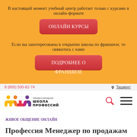
В настоящий момент учебный центр работает только с курсами в
онлайн-формате
ОНЛАЙН КУРСЫ
Если вы заинтересованы в открытии школы по франшизе, то
свяжитесь с нами
ПОДРОБНЕЕ О
ФРАНШИЗЕ
8 (800) 500-82-74
Ташкент
Профессии
Школа маркетинга и
рекламы
ЖИВОЕ ОБЩЕНИЕ ОНЛАЙН
Профессия
Специалист по
Профессия Менеджер по продажам
Школа дизайна
поисковой