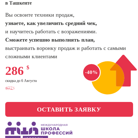
в Ташкенте
оптимизации
сайтов (seo-
Школа нейросетей и
Вы освоите техники продаж,
продвижение
программирования
сайтов)
узнаете, как увеличить средний чек,
и научитесь работать с возражениями.
Школа психологии
Профессия
Сможете успешно выполнять план,
Интернет-
маркетолог
выстраивать воронку продаж и работать с самыми
Школа актерского
мастерства
сложными клиентами
Профессия
Менеджер по
286
$
маркетингу в
Школа бизнеса и
-40%
социальных
управления
скидка до 6 Августа
сетях (SMM-
менеджер)
477
$
Фотошкола
Профессия
Специалист по
ОСТАВИТЬ ЗАЯВКУ
Школа медиа
таргетингу
Школа рисования
Курсы