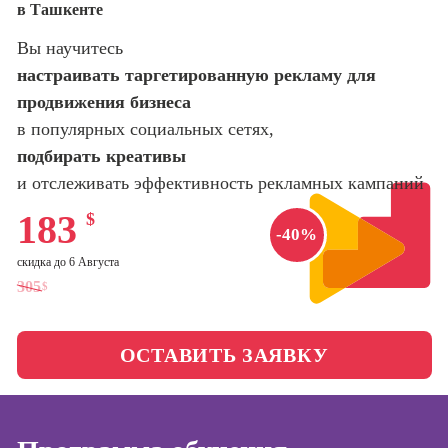
в Ташкенте
оптимизации
сайтов (seo-
Школа нейросетей и
Вы научитесь
продвижение
программирования
сайтов)
настраивать таргетированную рекламу для
продвижения бизнеса
Школа психологии
Профессия
в популярных социальных сетях,
Интернет-
маркетолог
подбирать креативы
Школа актерского
мастерства
и отслеживать эффективность рекламных кампаний
Профессия
Менеджер по
183
$
маркетингу в
Школа бизнеса и
-40%
социальных
управления
скидка до 6 Августа
сетях (SMM-
менеджер)
305
$
Фотошкола
Профессия
Специалист по
ОСТАВИТЬ ЗАЯВКУ
Школа медиа
таргетингу
Школа рисования
Курсы