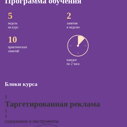
Программа обучения
Курсы
Онлайн-обучение
5
2
копирайтинга
недель
занятия
Курсы по
на курс
в неделю
созданию
10
контента
Курсы по
практических
занятий
поисковой
оптимизации
каждое
по
2 часа
сайтов (seo-
продвижение
сайтов)
Блоки курса
Курсы создания
и продвижения
1
сайтов на Tilda
Таргетированная реклама
Курсы
1
контекстной
1
рекламы
содержание и инструменты