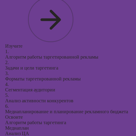
Курсы
продвижения в
социальных
сетях
Курсы
таргетированной
рекламы
Изучите
1.
Курсы
Алгоритм работы таргетированной рекламы
продюсирования
2.
проектов
Задачи и цели таргетинга
3.
Курсы создания
Форматы таргетированной рекламы
презентаций в
4.
PowerPoint
Сегментация аудитории
5.
Анализ активности конкурентов
6.
Медиапланирование и планирование рекламного бюджета
Освоите
Алгоритм работы таргетинга
Медиаплан
Анализ ЦА