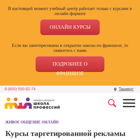
В настоящий момент учебный центр работает только с курсами в
онлайн-формате
ОНЛАЙН КУРСЫ
Если вы заинтересованы в открытии школы по франшизе, то
свяжитесь с нами
ПОДРОБНЕЕ О
ФРАНШИЗЕ
8 (800) 500-82-74
Ташкент
Профессии
Школа маркетинга и
рекламы
ЖИВОЕ ОБЩЕНИЕ ОНЛАЙН
Профессия
Специалист по
Курсы таргетированной рекламы
Школа дизайна
поисковой