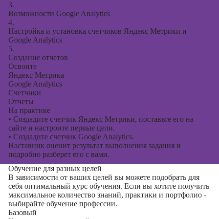
3.
Возможности Google Analytics
4.
Настройка и установка счетчиков Яндекс Метрики и
Google Analytics
5.
Создание отчетов
Освоите
Яндекс Метрика
Google Analytics
Счетчики
Отчеты
На практике
•
Создадите счетчик Яндекс Метрики, поставьте его на
сайте и настроите первые цели.
•
Создадите счетчик Google Analytics.
Наставник оценит результат выполнения задания и
подробно разберет его с вами.
Обучение для разных целей
В зависимости от ваших целей вы можете подобрать для
себя оптимальный курс обучения. Если вы хотите получить
максимальное количество знаний, практики и портфолио -
выбирайте обучение профессии.
Базовый