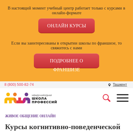
В настоящий момент учебный центр работает только с курсами в
онлайн-формате
ОНЛАЙН КУРСЫ
Если вы заинтересованы в открытии школы по франшизе, то
свяжитесь с нами
ПОДРОБНЕЕ О
ФРАНШИЗЕ
8 (800) 500-82-74
Ташкент
Профессии
Школа маркетинга и
рекламы
ЖИВОЕ ОБЩЕНИЕ ОНЛАЙН
Профессия
Специалист по
Курсы когнитивно-поведенческой
Школа дизайна
поисковой