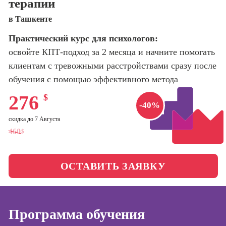
терапии
оптимизации
сайтов (seo-
Школа нейросетей и
в Ташкенте
продвижение
программирования
сайтов)
Практический курс для психологов:
освойте КПТ-подход за 2 месяца и начните помогать
Школа психологии
Профессия
Интернет-
клиентам с тревожными расстройствами сразу после
маркетолог
обучения с помощью эффективного метода
Школа актерского
мастерства
Профессия
276
$
Менеджер по
-40%
маркетингу в
Школа бизнеса и
скидка до 7 Августа
социальных
управления
460
сетях (SMM-
$
менеджер)
Фотошкола
Профессия
ОСТАВИТЬ ЗАЯВКУ
Специалист по
Школа медиа
таргетингу
Школа рисования
Программа обучения
Курсы