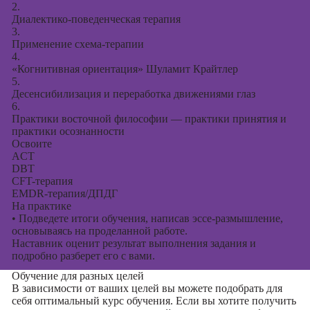
2.
Диалектико-поведенческая терапия
3.
Применение схема-терапии
4.
«Когнитивная ориентация» Шуламит Крайтлер
5.
Десенсибилизация и переработка движениями глаз
6.
Практики восточной философии — практики принятия и
практики осознанности
Освоите
ACT
DBT
CFT-терапия
EMDR-терапия/ДПДГ
На практике
•
Подведете итоги обучения, написав эссе-размышление,
основываясь на проделанной работе.
Наставник оценит результат выполнения задания и
подробно разберет его с вами.
Обучение для разных целей
В зависимости от ваших целей вы можете подобрать для
себя оптимальный курс обучения. Если вы хотите получить