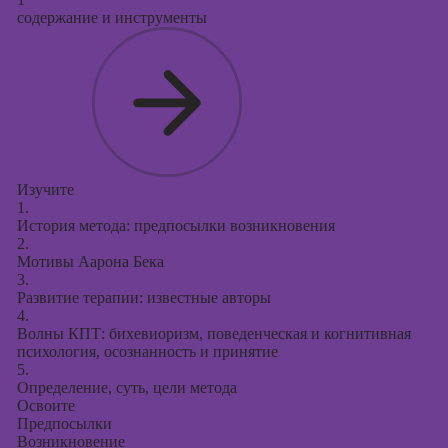
Курсы
содержание и инструменты
продвижения в
социальных
сетях
Курсы
таргетированной
рекламы
Курсы
Изучите
продюсирования
1.
проектов
История метода: предпосылки возникновения
2.
Курсы создания
Мотивы Аарона Бека
презентаций в
3.
PowerPoint
Развитие терапии: известные авторы
4.
Волны КПТ: бихевиоризм, поведенческая и когнитивная
психология, осознанность и принятие
5.
Определение, суть, цели метода
Освоите
Предпосылки
Возникновение